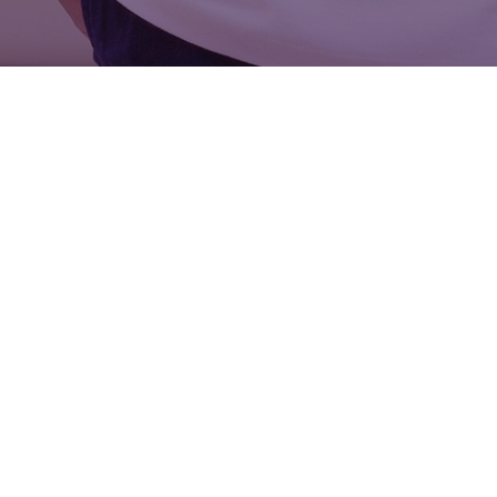
Связаться с нами
КОНТАКТЫ:
АДРЕС:
+7 (776) 754 55 05
Школа Нового
Приемная комиссия
Поколения NGS
office.astana@ngs-
г. Астана,
school.net
улица Культегин
(График работы приемной
дом 12
комиссии: 8:00-17:00)
E-mail для отправки резюме
hr@ngs-school.net
СОЦ. СЕТИ:
Instagram
WhatsApp
Facebook