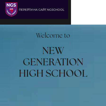
ПЕРЕЙТИ НА
САЙТ NGSCHOOL
Открыть/закрыть
Город
Язык
Welcome to
NEW
GENERATION
HIGH
SCHOOL