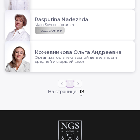
Rasputina Nadezhda
Main School Librarian
Подробнее
Кожевникова Ольга Андреевна
Организатор внеклассной деятельности
средней и старшей школ
1
Следующая страница
Предыдущая страница
На странице:
Contact us