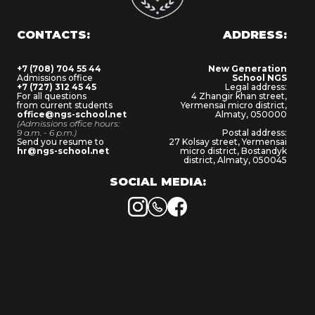
CONTACTS:
ADDRESS:
+7 (708) 704 55 44
New Generation
Admissions office
School NGS
+7 (727) 312 45 45
Legal address:
For all questions
4 Zhangir khan street,
from current students
Yermensai micro district,
office@ngs-school.net
Almaty, 050000
(Admissions office hours:
9 a.m. - 6 p.m.)
Postal address:
Send you resume to
27 Kolsay street, Yermensai
hr@ngs-school.net
micro district, Bostandyk
district, Almaty, 050045
SOCIAL MEDIA:
Instagram
WhatsApp
Facebook