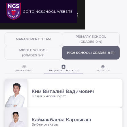
GO TO
NGSCHOOL WEBSITE
Открыть/закрыть
Город
Язык
PRIMARY SCHOOL
MANAGEMENT TEAM
(GRADES 0‑4)
MIDDLE SCHOOL
HIGH SCHOOL (GRADES 8‑11)
(GRADES 5‑7)
ДИРЕКТОРАТ
СПЕЦИАЛИСТЫ ШКОЛЫ
ПЕДАГОГИ
HIGH SCHOOL (9-11)
Ким Виталий Вадимович
Медицинский брат
Каймакбаева Карлыгаш
Библиотекарь