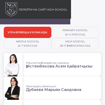
ПЕРЕЙТИ НА
САЙТ HIGH SCHOOL
Открыть/закрыть
Город
Язык
PRIMARY SCHOOL
УПРАВЛЯЮЩАЯ КОМАНДА
(0‑4 КЛАССЫ)
MIDDLE SCHOOL
HIGH SCHOOL
(5‑7 КЛАССЫ)
(8‑11 $NBSP;КЛАССЫ)
Мансаптық бағдарлау маманы
Үрістембекова Асем Қайратқызы
Заңгердің көмекшісі
Дубаева Марьям Саидовна