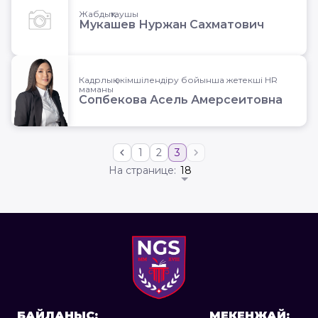
Жабдықтаушы
Мукашев Нуржан Сахматович
Кадрлық әкімшілендіру бойынша жетекші HR
маманы
Сопбекова Асель Амерсеитовна
1
2
3
Следующая страница
Предыдущая страница
На странице:
Бізбен хабарласу
БАЙЛАНЫС:
МЕКЕНЖАЙ: