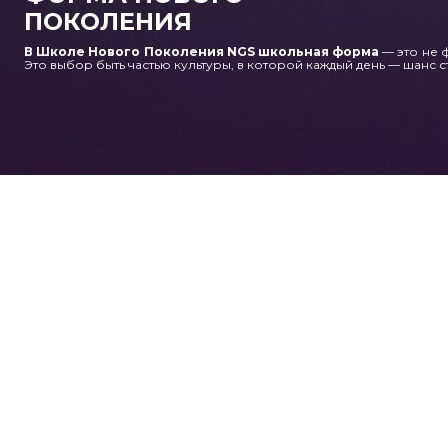
ПОКОЛЕНИЯ
В Школе Нового Поколения NGS школьная форма
— это не 
Это выбор быть частью культуры, в которой каждый день — шанс ст
Contact us
CONTACTS:
+7 (776) 754 55 05
Admissions office
office.astana@ngs-school.net
(Admissions office hours:
9 a.m. - 6 p.m.)
Send you resume to
hr@ngs-school.net