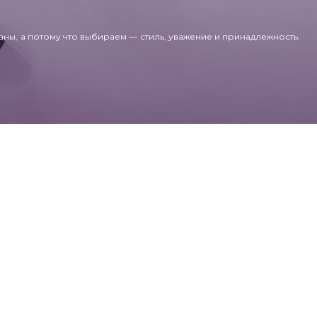
аны, а потому что выбираем — стиль, уважение и принадлежность.
ADDRESS:
New Generation
School NGS
12 Kultegin street
Astana