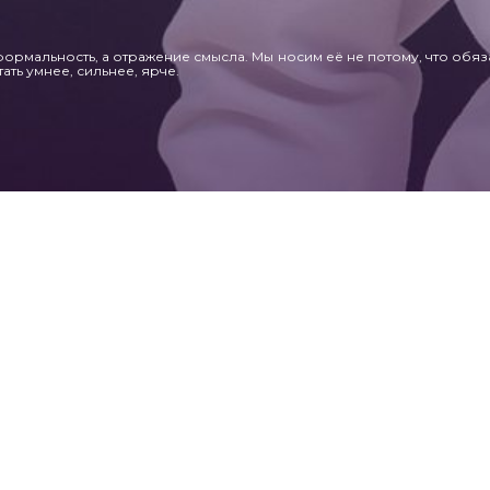
формальность, а отражение смысла.
Мы носим её не потому, что обяз
ать умнее, сильнее, ярче.