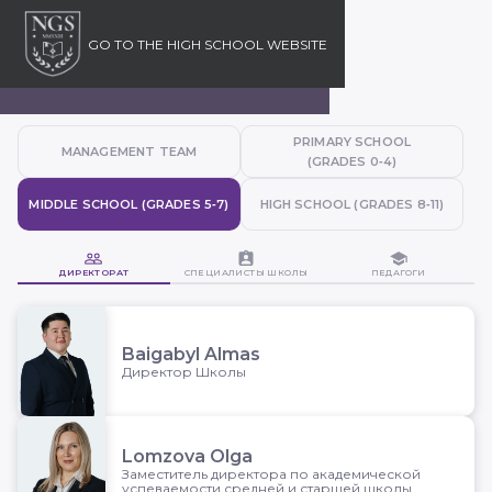
GO TO
THE HIGH SCHOOL WEBSITE
Открыть/закрыть
Город
Язык
PRIMARY SCHOOL
MANAGEMENT TEAM
(GRADES 0‑4)
MIDDLE SCHOOL (GRADES 5‑7)
HIGH SCHOOL (GRADES 8‑11)
ДИРЕКТОРАТ
СПЕЦИАЛИСТЫ ШКОЛЫ
ПЕДАГОГИ
MIDDLE SCHOOL (5-8)
Baigabyl Almas
Директор Школы
Lomzova Olga
Заместитель директора по академической
успеваемости средней и старшей школы