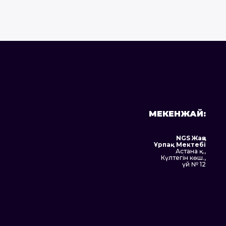
МЕКЕНЖАЙ:
NGS Жаңа
Ұрпақ Мектебі
Астана қ.,
Күлтегін көш.,
үй № 12