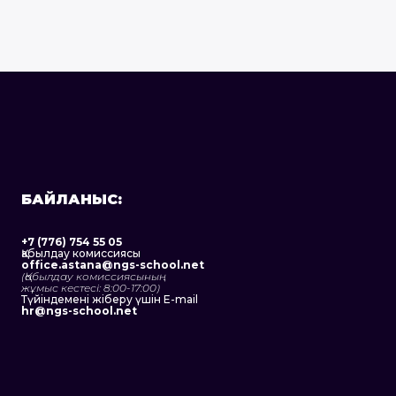
Бізбен хабарласу
БАЙЛАНЫС:
+7 (776) 754 55 05
Қабылдау комиссиясы
office.astana@ngs-school.net
(Қабылдау комиссиясының
жұмыс кестесі: 8:00-17:00)
Түйіндемені жіберу үшін E-mail
hr@ngs-school.net