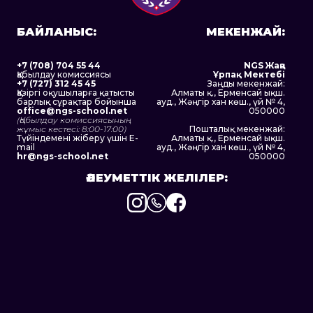
БАЙЛАНЫС:
МЕКЕНЖАЙ:
+7 (708) 704 55 44
NGS Жаңа
Қабылдау комиссиясы
Ұрпақ Мектебі
+7 (727) 312 45 45
Заңды мекенжай:
Қазіргі оқушыларға қатысты
Алматы қ., Ерменсай ықш.
барлық сұрақтар бойынша
ауд., Жәңгір хан көш., үй № 4,
office@ngs-school.net
050000
(Қабылдау комиссиясының
жұмыс кестесі: 8:00-17:00)
Пошталық мекенжай:
Түйіндемені жіберу үшін E-
Алматы қ., Ерменсай ықш.
mail
ауд., Жәңгір хан көш., үй № 4,
hr@ngs-school.net
050000
ӘЛЕУМЕТТІК ЖЕЛІЛЕР:
Instagram
WhatsApp
Facebook